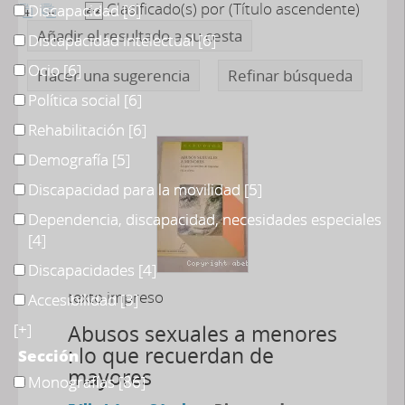
Clasificado(s) por
(Título ascendente)
Discapacidad
[6]
Añadir el resultado a su cesta
Discapacidad intelectual
[6]
Ocio
[6]
Hacer una sugerencia
Refinar búsqueda
Política social
[6]
Rehabilitación
[6]
Demografía
[5]
Discapacidad para la movilidad
[5]
Dependencia, discapacidad, necesidades especiales
[4]
Discapacidades
[4]
texto impreso
Accesibilidad
[3]
[+]
Abusos sexuales a menores
: lo que recuerdan de
Sección
mayores
Monografías
[86]