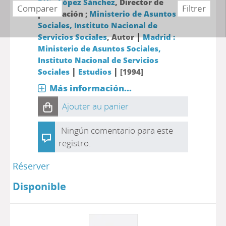
Félix López Sánchez
, Director de
publicación ;
Ministerio de Asuntos
Sociales, Instituto Nacional de
|
Servicios Sociales
, Autor
Madrid :
Ministerio de Asuntos Sociales,
Instituto Nacional de Servicios
|
|
Sociales
Estudios
[1994]
Más información...
Ajouter au panier
Ningún comentario para este
registro.
Réserver
Disponible