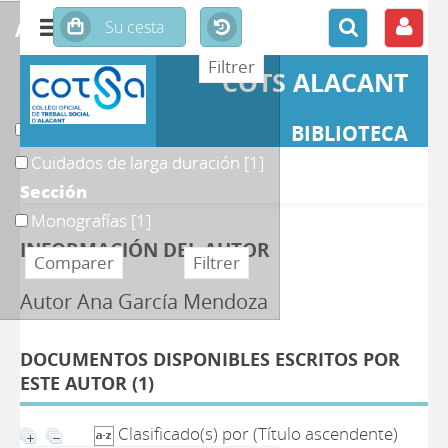
affiner ou comparer
COTS ALACANT
Materias
Atención
[1]
BIBLIOTECA
Cuidados de larga duración
[1]
Sección
Monografías
[1]
INFORMACIÓN DEL AUTOR
Autor Ana García Mendoza
DOCUMENTOS DISPONIBLES ESCRITOS POR
ESTE AUTOR (
1
)
Clasificado(s) por
(Título ascendente)